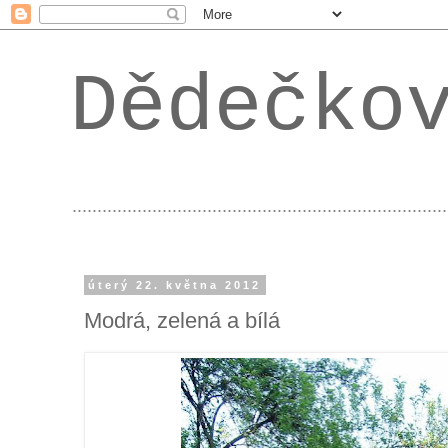
Dědečko
...................................................................
úterý 22. května 2012
Modrá, zelená a bílá