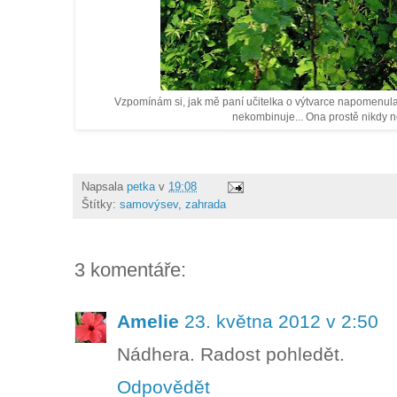
Vzpomínám si, jak mě paní učitelka o výtvarce napomenul
nekombinuje... Ona prostě nikdy 
Napsala
petka
v
19:08
Štítky:
samovýsev
,
zahrada
3 komentáře:
Amelie
23. května 2012 v 2:50
Nádhera. Radost pohledět.
Odpovědět