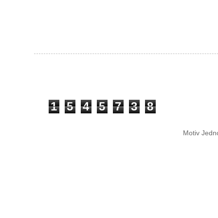
1
5
4
5
7
3
8
Motiv Jedn